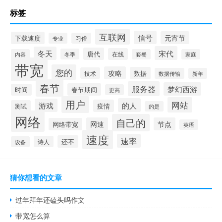
标签
互联网
信号
元宵节
下载速度
专业
习俗
宋代
冬天
唐代
在线
冬季
内容
套餐
家庭
带宽
您的
攻略
数据
技术
数据传输
新年
春节
服务器
梦幻西游
春节期间
时间
更高
用户
网站
的人
游戏
疫情
测试
的是
网络
自己的
网速
节点
网络带宽
英语
速度
速率
还不
诗人
设备
猜你想看的文章
过年拜年还磕头吗作文
带宽怎么算