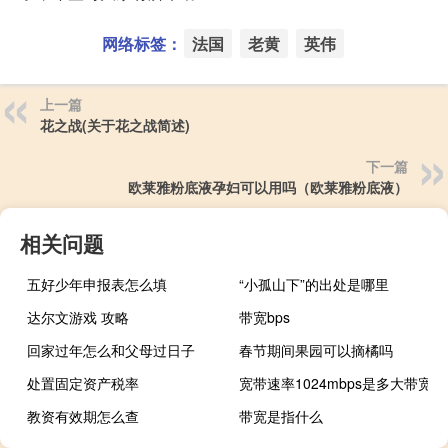
网络标签：
法国
老黄
英伟
上一篇
花之战(关于花之战简述)
下一篇
欧莱雅粉底液孕妇可以用吗（欧莱雅粉底液）
相关问题
五好少年申报表怎么填
“小孤山下”的出处是哪里
达尔文游戏 攻略
带宽bps
回家过年怎么和父母过日子
春节期间果园可以摘橘吗
处置固定资产税率
宽带速率1024mbps是多大带宽
教资有效期怎么查
带宽是指什么