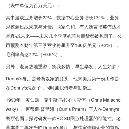
（表中单位为百万美元）：
其中游戏业务增长22%，数据中心业务增长171%，业务
规模超过战未来与牙膏厂两家总和。有人断言指英伟达才
是真·战未来——未来几个季度的芯片期货都被包圆了。公
司预测本财年第三季营收将飙升至160亿美元（±2%），
毛利率高达72%（±0.5%）。
另外，老黄故地重游，笑我多情，早生华发，人生如梦：
Denny's餐厅是老黄发家的源头，他来美后第一份工作是
在Denny's洗盘子，同时兼职侍者与勤杂工。
1993年，黄仁勋、克里斯·马拉乔夫斯基（Chris Malacho
wsky）、柯蒂斯·普里姆（Curtis Priem）三人在Denny's
餐厅会面，探讨研发一款PC 3D图形处理器的可能性。老
黄本周二再次光临Denny's餐厅，与这家连锁企业的首席