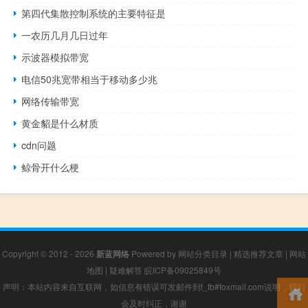
第四代集散控制系统的主要特征是
一农历几月几日过年
示波器模拟带宽
电信50兆宽带相当于移动多少兆
网络传输带宽
黄金貂是什么材质
cdn问题
鲸骨开什么梗
Copyright © 2012 - 2026
新蓝网络
Powered by
网站分类目录
|
精选推荐文章
|
网站
地图
|
疑难解答
皖ICP备09025849号
声明：本站内容来自互联网，如信息有错误可发邮件到f_fb#foxmail.com说明，我们
会及时纠正，谢谢