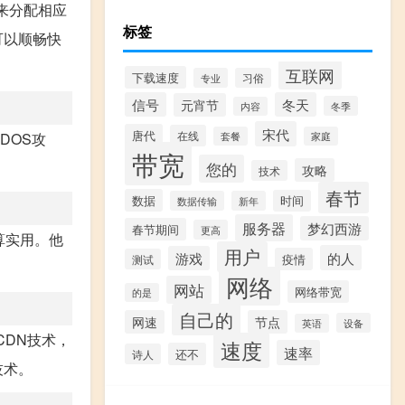
置来分配相应
标签
可以顺畅快
互联网
下载速度
专业
习俗
信号
冬天
元宵节
冬季
内容
宋代
唐代
在线
DOS攻
套餐
家庭
带宽
。
您的
攻略
技术
春节
数据
时间
数据传输
新年
服务器
梦幻西游
春节期间
更高
算实用。他
用户
的人
游戏
疫情
测试
网络
网站
网络带宽
的是
自己的
网速
节点
设备
英语
CDN技术，
速度
速率
还不
诗人
技术。