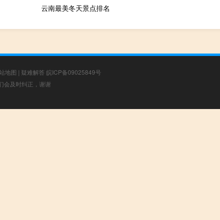
云南最美冬天景点排名
站地图
|
疑难解答
皖ICP备09025849号
，我们会及时纠正，谢谢