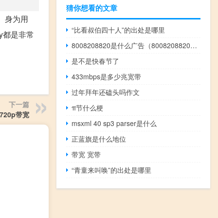
猜你想看的文章
案。身为用
“比看叔伯四十人”的出处是哪里
y都是非常
8008208820是什么广告（8008208820的梗啥意思）什么梗
是不是快春节了
433mbps是多少兆宽带
过年拜年还磕头吗作文
下一篇
π节什么梗
720p带宽
msxml 40 sp3 parser是什么
正蓝旗是什么地位
带宽 宽带
“青童来叫唤”的出处是哪里