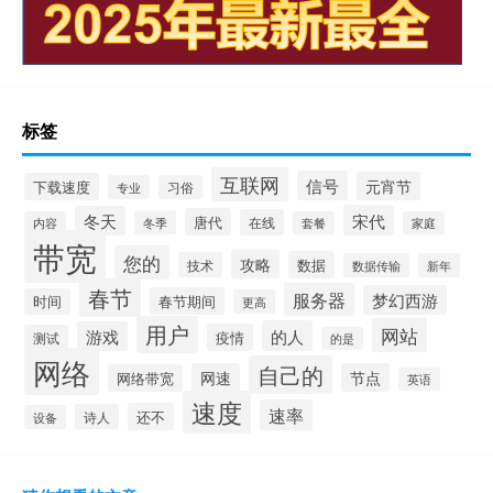
标签
互联网
信号
元宵节
下载速度
专业
习俗
宋代
冬天
唐代
在线
冬季
内容
套餐
家庭
带宽
您的
攻略
数据
技术
数据传输
新年
春节
服务器
梦幻西游
春节期间
时间
更高
用户
网站
的人
游戏
疫情
测试
的是
网络
自己的
网速
节点
网络带宽
英语
速度
速率
还不
诗人
设备