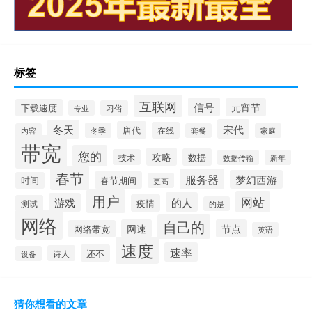
标签
互联网
信号
元宵节
下载速度
专业
习俗
宋代
冬天
唐代
在线
冬季
内容
套餐
家庭
带宽
您的
攻略
数据
技术
数据传输
新年
春节
服务器
梦幻西游
春节期间
时间
更高
用户
网站
的人
游戏
疫情
测试
的是
网络
自己的
网速
节点
网络带宽
英语
速度
速率
还不
诗人
设备
猜你想看的文章