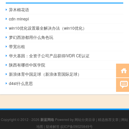
异木棉花语
cdn minepi
win10优化设置最全解决办法（win10优化）
梦幻西游都用什么角色玩
带宽出租
华大基因：全资子公司产品获得IVDR CE认证
陕西有哪些中医学院
新浪体育中国足球（新浪体育国际足球）
d4st什么意思
Copyright © 2012 - 2026
新蓝网络
Powered by
网站分类目录
|
精选推荐文章
|
网站
地图
|
疑难解答
皖ICP备09025849号