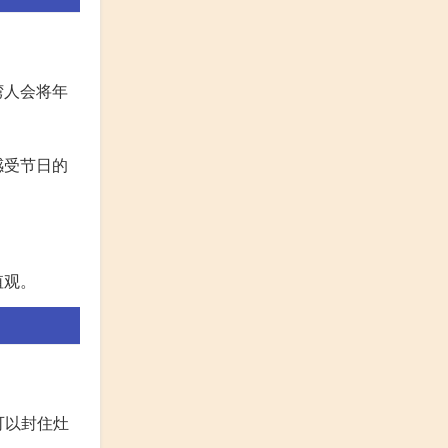
湾人会将年
感受节日的
值观。
可以封住灶