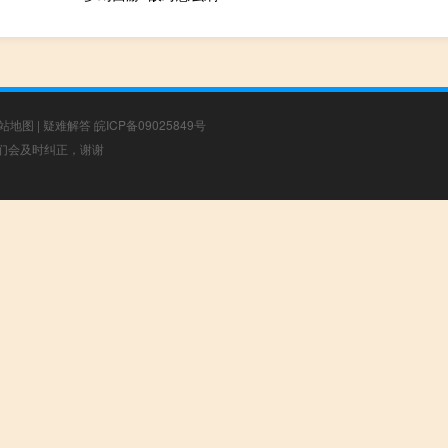
站地图
|
疑难解答
皖ICP备09025849号
，我们会及时纠正，谢谢