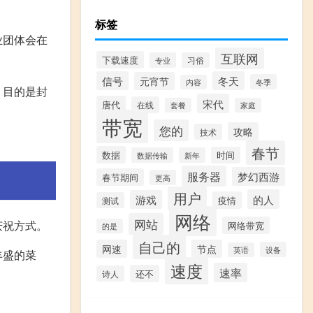
标签
业团体会在
互联网
下载速度
专业
习俗
信号
冬天
元宵节
冬季
内容
，目的是封
宋代
唐代
在线
套餐
家庭
带宽
您的
攻略
技术
春节
数据
时间
数据传输
新年
服务器
梦幻西游
春节期间
更高
用户
的人
游戏
疫情
测试
网络
网站
庆祝方式。
网络带宽
的是
自己的
网速
节点
设备
英语
丰盛的菜
速度
速率
还不
诗人