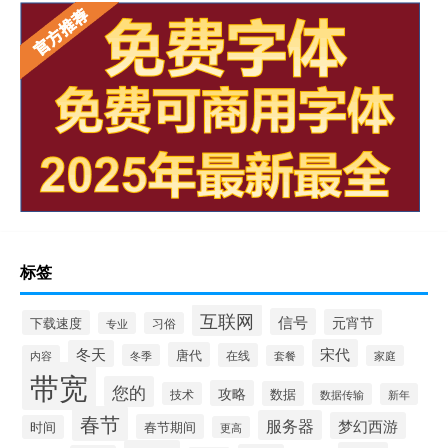
标签
互联网
信号
元宵节
下载速度
专业
习俗
宋代
冬天
唐代
在线
冬季
内容
套餐
家庭
带宽
您的
攻略
数据
技术
数据传输
新年
春节
服务器
梦幻西游
春节期间
时间
更高