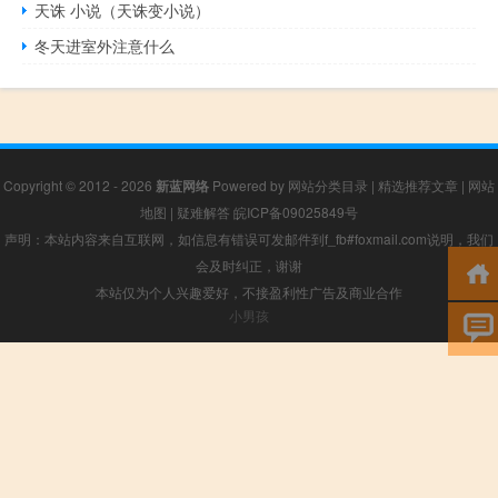
天诛 小说（天诛变小说）
冬天进室外注意什么
Copyright © 2012 - 2026
新蓝网络
Powered by
网站分类目录
|
精选推荐文章
|
网站
地图
|
疑难解答
皖ICP备09025849号
声明：本站内容来自互联网，如信息有错误可发邮件到f_fb#foxmail.com说明，我们
会及时纠正，谢谢
本站仅为个人兴趣爱好，不接盈利性广告及商业合作
小男孩