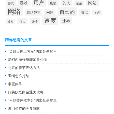
用户
网站
的人
游戏
疫情
测试
的是
网络
自己的
网速
节点
网络带宽
英语
速度
速率
还不
诗人
设备
猜你想看的文章
“英雄盖世上将军”的出处是哪里
梦幻西游强身能加多少血
北京的春节表达方法
玉绳怎么打结
带宽账号
口袋妖怪白金通关攻略
“何似罢休依本分”的出处是哪里
澳门必吃的美食攻略