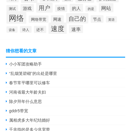
用户
网站
的人
游戏
疫情
测试
的是
网络
自己的
网速
节点
网络带宽
英语
速度
速率
还不
诗人
设备
猜你想看的文章
小小军团攻略助手
“乱烟笼碧砌”的出处是哪里
春节常平哪里可以修车
河南省最大年龄夫妇
除夕拜年什么意思
gddr5带宽
属相虎多大年纪结婚好
千兆指的是多少兆宽带