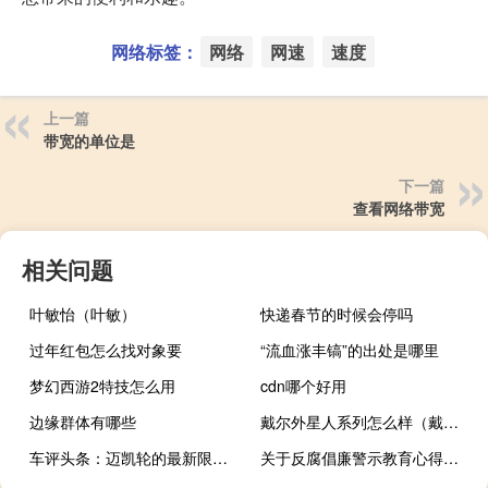
网络标签：
网络
网速
速度
上一篇
带宽的单位是
下一篇
查看网络带宽
相关问题
叶敏怡（叶敏）
快递春节的时候会停吗
过年红包怎么找对象要
“流血涨丰镐”的出处是哪里
梦幻西游2特技怎么用
cdn哪个好用
边缘群体有哪些
戴尔外星人系列怎么样（戴尔外星人怎么样）
车评头条：迈凯轮的最新限量版GT附带羊绒座椅
关于反腐倡廉警示教育心得体会