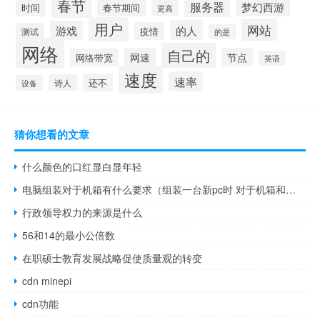
春节
服务器
梦幻西游
春节期间
时间
更高
用户
网站
的人
游戏
疫情
测试
的是
网络
自己的
网速
节点
网络带宽
英语
速度
速率
还不
诗人
设备
猜你想看的文章
什么颜色的口红显白显年轻
电脑组装对于机箱有什么要求（组装一台新pc时 对于机箱和电源的选择 哪个组件影响最大）
行政领导权力的来源是什么
56和14的最小公倍数
在职硕士教育发展战略促使质量观的转变
cdn minepi
cdn功能