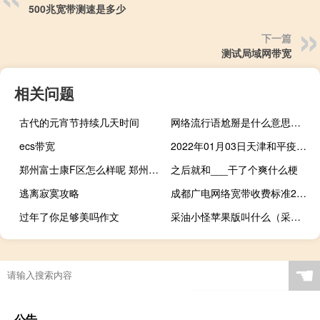
500兆宽带测速是多少
下一篇
测试局域网带宽
相关问题
古代的元宵节持续几天时间
网络流行语尬掰是什么意思什么梗
ecs带宽
2022年01月03日天津和平疫情风险地区名单数据消息
郑州富士康F区怎么样呢 郑州富士康厂区现状
之后就和___干了个爽什么梗
逃离寂寞攻略
成都广电网络宽带收费标准2022
过年了你足够美吗作文
采油小怪苹果版叫什么（采油小怪）
☚
公告