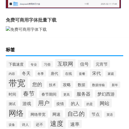
免费可商用字体批量下载
标签
互联网
信号
元宵节
下载速度
专业
习俗
宋代
冬天
唐代
在线
冬季
内容
套餐
家庭
带宽
您的
攻略
数据
技术
数据传输
新年
春节
服务器
梦幻西游
春节期间
时间
更高
用户
网站
的人
游戏
疫情
测试
的是
网络
自己的
网速
节点
网络带宽
英语
速度
速率
还不
诗人
设备