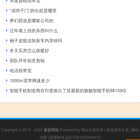
示波器模拟带宽
“深闭千门”的出处是哪里
梦幻西游是哪家公司的
过年墙上挂的东西叫什么
柚子皮能去除新车内异味吗
冬天买房怎么保暖好
部队拜年创意剪辑
电话线带宽
1000m宽带网速多少
智能手机制造商在印度推出了其最新的旗舰智能手机Mi105G
Copyright © 2012 - 2026
新蓝网络
Powered by
网站分类目录
|
精选推荐文章
|
网站
地图
|
疑难解答
皖ICP备09025849号