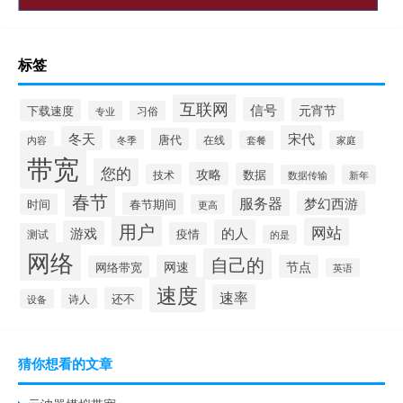
标签
互联网
信号
元宵节
下载速度
专业
习俗
宋代
冬天
唐代
在线
冬季
内容
套餐
家庭
带宽
您的
攻略
数据
技术
数据传输
新年
春节
服务器
梦幻西游
春节期间
时间
更高
用户
网站
的人
游戏
疫情
测试
的是
网络
自己的
网速
节点
网络带宽
英语
速度
速率
还不
诗人
设备
猜你想看的文章