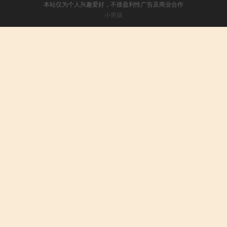
本站仅为个人兴趣爱好，不接盈利性广告及商业合作
小男孩