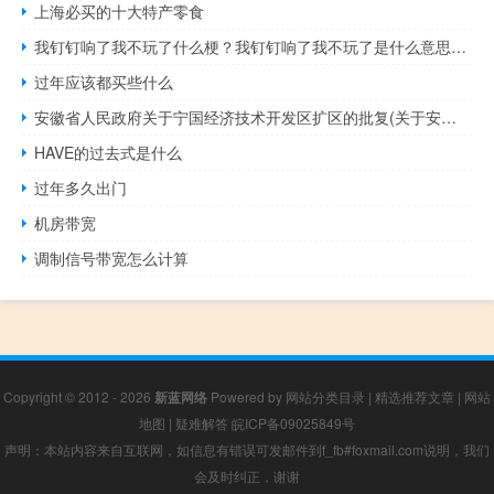
上海必买的十大特产零食
我钉钉响了我不玩了什么梗？我钉钉响了我不玩了是什么意思什么梗
过年应该都买些什么
安徽省人民政府关于宁国经济技术开发区扩区的批复(关于安徽省人民政府关于宁国经济技术开发区扩区的批复简述)
HAVE的过去式是什么
过年多久出门
机房带宽
调制信号带宽怎么计算
Copyright © 2012 - 2026
新蓝网络
Powered by
网站分类目录
|
精选推荐文章
|
网站
地图
|
疑难解答
皖ICP备09025849号
声明：本站内容来自互联网，如信息有错误可发邮件到f_fb#foxmail.com说明，我们
会及时纠正，谢谢