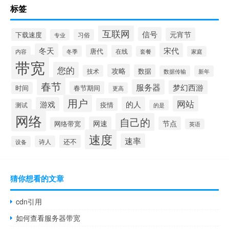
标签
互联网
信号
元宵节
下载速度
专业
习俗
宋代
冬天
唐代
在线
冬季
内容
套餐
家庭
带宽
您的
攻略
数据
技术
数据传输
新年
春节
服务器
梦幻西游
春节期间
时间
更高
用户
网站
的人
游戏
疫情
测试
的是
网络
自己的
网速
节点
网络带宽
英语
速度
速率
还不
诗人
设备
猜你想看的文章
cdn引用
如何查看服务器带宽