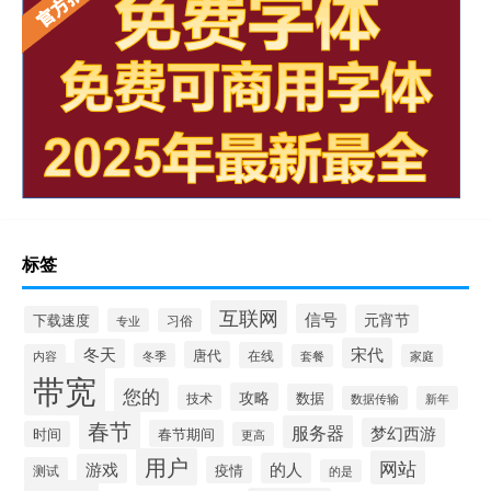
标签
互联网
信号
元宵节
下载速度
专业
习俗
宋代
冬天
唐代
在线
冬季
内容
套餐
家庭
带宽
您的
攻略
数据
技术
数据传输
新年
春节
服务器
梦幻西游
春节期间
时间
更高
用户
网站
的人
游戏
疫情
测试
的是