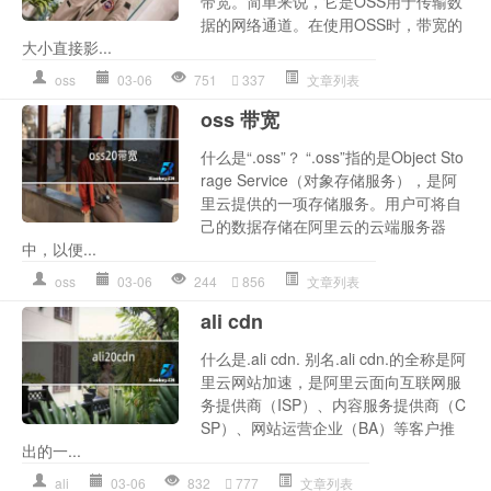
带宽。简单来说，它是OSS用于传输数
据的网络通道。在使用OSS时，带宽的
大小直接影...
oss
03-06
751
337
文章列表
oss 带宽
什么是“.oss”？ “.oss”指的是Object Sto
rage Service（对象存储服务），是阿
里云提供的一项存储服务。用户可将自
己的数据存储在阿里云的云端服务器
中，以便...
oss
03-06
244
856
文章列表
ali cdn
什么是.ali cdn. 别名.ali cdn.的全称是阿
里云网站加速，是阿里云面向互联网服
务提供商（ISP）、内容服务提供商（C
SP）、网站运营企业（BA）等客户推
出的一...
ali
03-06
832
777
文章列表