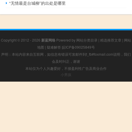
“无情最是台城柳”的出处是哪里
Copyright © 2012 - 2026
新蓝网络
Powered by
网站分类目录
|
精选推荐文章
|
网站
地图
|
疑难解答
皖ICP备09025849号
声明：本站内容来自互联网，如信息有错误可发邮件到f_fb#foxmail.com说明，我们
会及时纠正，谢谢
本站仅为个人兴趣爱好，不接盈利性广告及商业合作
小男孩