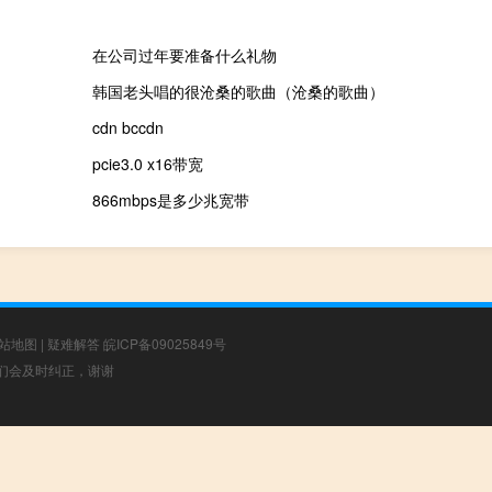
在公司过年要准备什么礼物
韩国老头唱的很沧桑的歌曲（沧桑的歌曲）
cdn bccdn
pcie3.0 x16带宽
866mbps是多少兆宽带
站地图
|
疑难解答
皖ICP备09025849号
，我们会及时纠正，谢谢