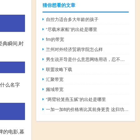
猜你想看的文章
自控力适合多大年龄的孩子
“尽载米家船”的出处是哪里
fm的带宽
经典瞬间,时
兰州对外经济贸易学院怎么样
男生说开导是什么意思网络用语，忍不住了,开导是什么梗什么梗
联盟攻略下载
汇聚带宽
叫什么名字
频域带宽
“两臂轻笼燕玉腻”的出处是哪里
一加一加8的价格将比其前身更贵 这归功于5 G
牌的电影,暮