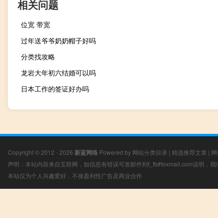
相关问题
位宽 带宽
过年送爷爷奶奶帽子好吗
分类找攻略
龙岩大年初六结婚可以吗
日本工作的签证好办吗
Copyright © 2012 - 2026
新蓝网络
Powered by
网站分类目录
|
精选推荐文章
|
网
声明：本站内容来自互联网，如信息有错误可发邮件到f_fb#foxmail.com说明
本站仅为个人兴趣爱好，不接盈利性广告及商业合作