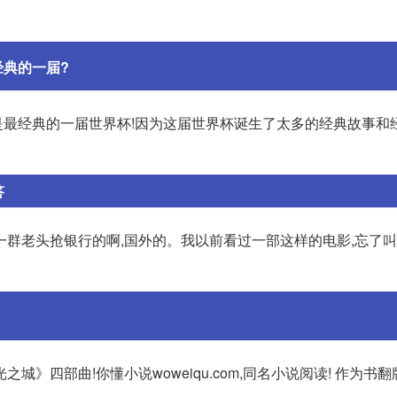
典的一届?
就是最经典的一届世界杯!因为这届世界杯诞生了太多的经典故事和
答
一群老头抢银行的啊,国外的。我以前看过一部这样的电影,忘了
城》四部曲!你懂小说woweiqu.com,同名小说阅读! 作为书翻