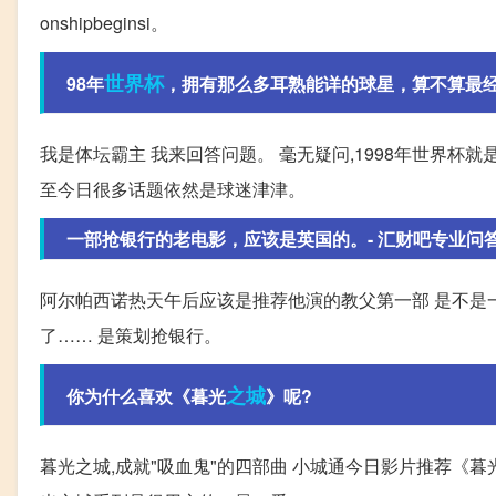
onshipbeginsi。
世界杯
98年
，拥有那么多耳熟能详的球星，算不算最经
我是体坛霸主 我来回答问题。 毫无疑问,1998年世界杯
至今日很多话题依然是球迷津津。
一部抢银行的老电影，应该是英国的。- 汇财吧专业问
阿尔帕西诺热天午后应该是推荐他演的教父第一部 是不是
了…… 是策划抢银行。
之城
你为什么喜欢《暮光
》呢?
暮光之城,成就"吸血鬼"的四部曲 小城通今日影片推荐《暮光之