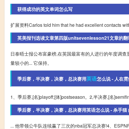
获得成功的英文单词怎么写
扩展资料Carlos told him that he had excellent contacts wit
英美报刊选读文章第四版unitsevenlesson21文章的翻
日泰晤士报公布富豪榜,在英国最富有的人进行的年度调查显
量较小的... 它保持。
英语
季后赛，半决赛，决赛，总决赛用
怎么说 - 人在霓虹
1、季后赛,[名]playoff;[体]postseason。2,半决赛,[名]semifinal;[
季后赛，半决赛，决赛，总决赛用英语怎么说 - 杀手猫 的回
... 他带领公牛队连续赢了三次的nba冠军总决赛!4、ESPNFinalR