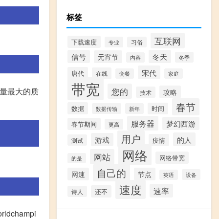
标签
互联网
下载速度
专业
习俗
信号
冬天
元宵节
冬季
内容
宋代
唐代
在线
套餐
家庭
带宽
您的
行量最大的质
攻略
技术
春节
数据
时间
数据传输
新年
服务器
梦幻西游
春节期间
更高
用户
的人
游戏
疫情
测试
网络
网站
网络带宽
的是
自己的
网速
节点
设备
英语
速度
速率
还不
诗人
dchampi