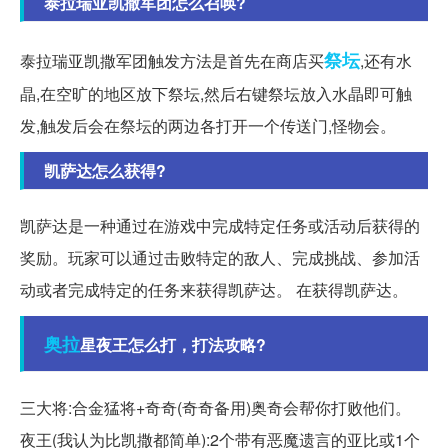
泰拉瑞亚凯撒军团怎么召唤?
祭坛
泰拉瑞亚凯撒军团触发方法是首先在商店买
,还有水
晶,在空旷的地区放下祭坛,然后右键祭坛放入水晶即可触
发,触发后会在祭坛的两边各打开一个传送门,怪物会。
凯萨达怎么获得?
凯萨达是一种通过在游戏中完成特定任务或活动后获得的
奖励。玩家可以通过击败特定的敌人、完成挑战、参加活
动或者完成特定的任务来获得凯萨达。 在获得凯萨达。
奥拉
星夜王怎么打，打法攻略?
三大将:合金猛将+奇奇(奇奇备用)奥奇会帮你打败他们。
夜王(我认为比凯撒都简单):2个带有恶魔遗言的亚比或1个