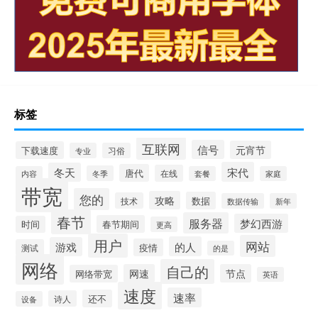
标签
互联网
信号
元宵节
下载速度
专业
习俗
宋代
冬天
唐代
在线
冬季
内容
套餐
家庭
带宽
您的
攻略
数据
技术
数据传输
新年
春节
服务器
梦幻西游
春节期间
时间
更高
用户
网站
的人
游戏
疫情
测试
的是
网络
自己的
网速
节点
网络带宽
英语
速度
速率
还不
诗人
设备