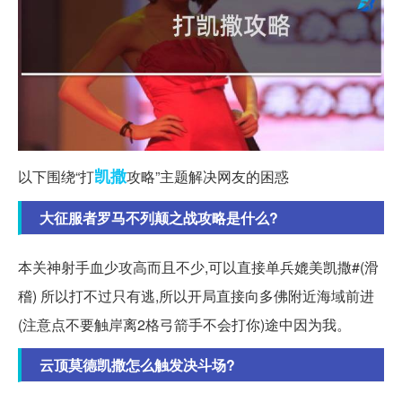
凯撒
以下围绕“打
攻略”主题解决网友的困惑
大征服者罗马不列颠之战攻略是什么?
本关神射手血少攻高而且不少,可以直接单兵媲美凯撒#(滑
稽) 所以打不过只有逃,所以开局直接向多佛附近海域前进
(注意点不要触岸离2格弓箭手不会打你)途中因为我。
云顶莫德凯撒怎么触发决斗场?